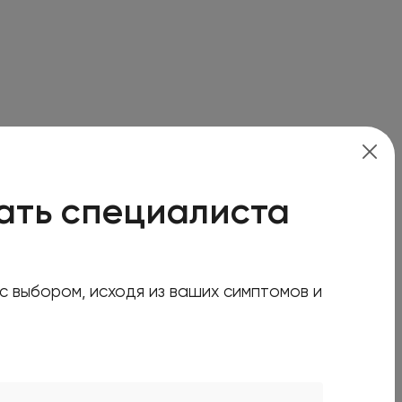
ать специалиста
 с выбором, исходя из ваших симптомов и