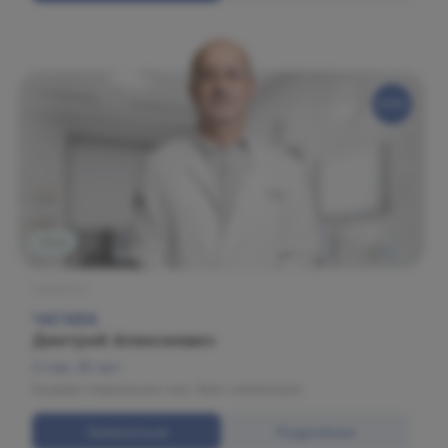
Огни
Хирургия
ЧАГАВА
Дмитрий Алексеевич
Стаж: 25 лет
Кандидат медицинских наук. Врач-нейрохирург.
Записаться
Подробнее