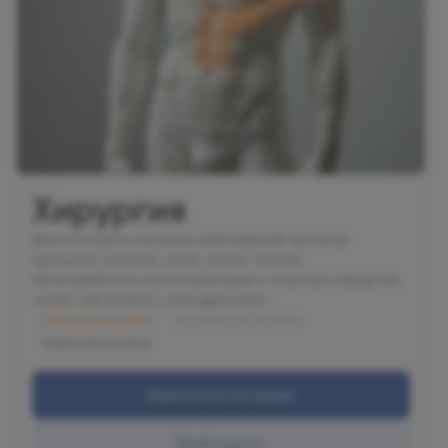
Хирургия
Диагностика и лечение заболеваний органов
брюшной полости, грыж, мягких тканей.
Записывайтесь на консультацию к опытным хирургам,
чтобы чувствовать себя здоровым!
Олимп Клиник МАРС
Олимп Клиник Садовая
Олимп Клиник Огни
Записаться на прием
Прейскурант