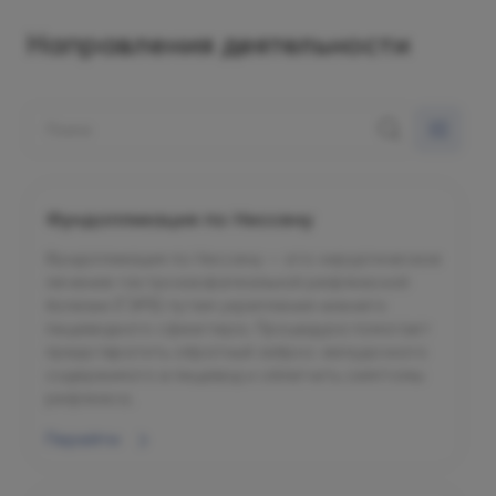
Направления деятельности
Фундопликация по Ниссену
Фундопликация по Ниссену — это хирургическое
лечение гастроэзофагеальной рефлюксной
болезни (ГЭРБ) путем укрепления нижнего
пищеводного сфинктера. Процедура помогает
предотвратить обратный заброс желудочного
содержимого в пищевод и облегчить симптомы
рефлюкса.
Перейти