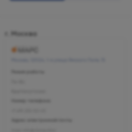
г. Москва
Москва, 125124, 1-я улица Ямского Поля, 15
Режим работы
Пн-Вс
Круглосуточно
Номер телефона
+7 495 255-50-03
Адрес электронной почты
mars-info@olymp.clinic