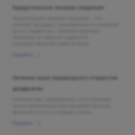
Хирургическое лечение ожирения
Хирургическое лечение ожирения — это
комплекс процедур, направленных на снижение
веса у пациентов с тяжелыми формами
ожирения, которые не поддаются
консервативным методам лечения.
Перейти
Лечение грыж пищеводного отверстия
диафрагмы
Комплекс мер, направленных на устранение
грыжи, возникающей при смещении органов
брюшной полости в грудную клетку.
Перейти