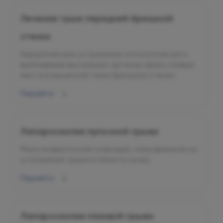
Лечение грыж передней брюшной
стенки
Хирургическое устранение патологического
выпячивания внутренних органов через слабые
места в мышечной ткани брюшной стенки.
Перейти
Лапароскопия пупочной грыжи
Малотравматичная операция, направленная на
устранение грыжи в области пупка.
Перейти
Лапароскопия паховой грыжи