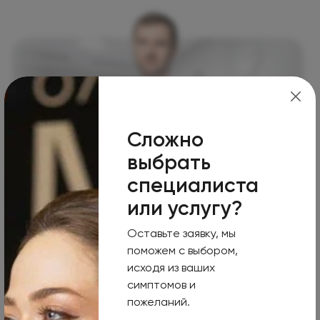
Сложно
выбрать
МАРС
Огни
специалиста
Эндокринология
или услугу?
КРИВОШЕЕВ
Алексей Викторович
Оставьте заявку, мы
поможем с выбором,
Стаж: 8 лет
исходя из ваших
Врач-хирург-эндокринолог, врач-онколог.
симптомов и
Записаться
Подробнее
пожеланий.