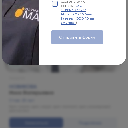
соответствии с
формой (
ООО
"Олимп Клиник
Марс"
,
ООО "Олимп
Клиник"
,
ООО "Огни
Олимпа"
)
Отправить форму
Огни
Хирургия
НОВИКОВА
Инна Валерьевна
Стаж: 25 лет
Врач-онколог, врач-хирург, врач-маммолог, врач ультразвуковой
диагностики.
Записаться
Подробнее