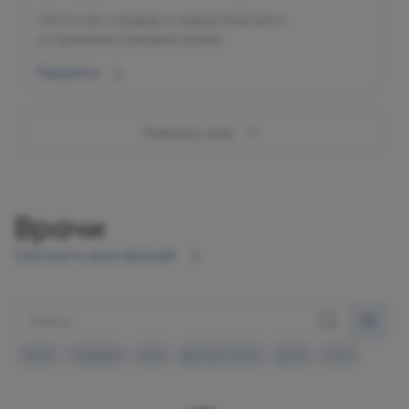
«Золотой стандарт» хирургического
устранения паховой грыжи.
Перейти
Показать ещё
Врачи
Смотреть всех врачей
МАРС
Садовая
Огни
Детская МАРС
Д.М.Н
К.М.Н