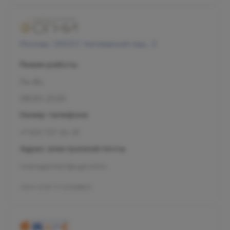
Москва, 125057, Чапаевский пер., 3
Режим работы
Пн-Вс
08:00-21:00
Номер телефона
+7 800 707-54-39
Адрес электронной почты
management@ogni.clinic
Л041-01137-77/00328923