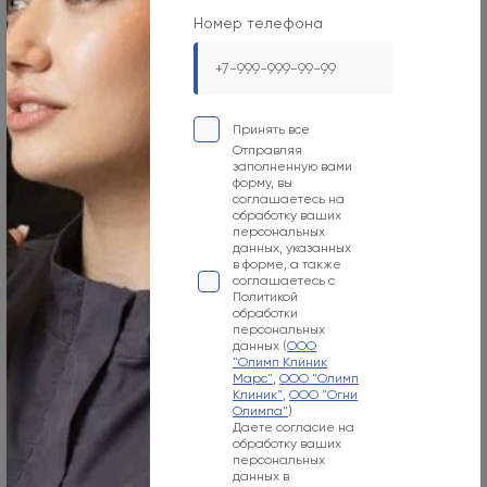
Номер телефона
Принять все
Отправляя
заполненную вами
форму, вы
соглашаетесь на
обработку ваших
персональных
МАРС
данных, указанных
в форме, а также
соглашаетесь с
Флебология
Политикой
обработки
МАГНИТСКИЙ
персональных
данных (
ООО
Леонид Алексеевич
"Олимп Клиник
Марс"
,
ООО "Олимп
Стаж: 14 лет
Клиник"
,
ООО "Огни
Кандидат медицинских наук. Врач-хирург, врач-флеболог.
Олимпа"
)
Даете согласие на
обработку ваших
Записаться
Подробнее
персональных
данных в