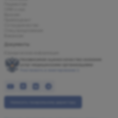
Пациентам
СМИ о нас
Врачам
Прейскурант
Сотрудничество
Спец.предложения
Вакансии
Документы
Юридическая информация
Независимая оценка качества оказания
услуг медицинскими организациями
Участвовать в анкетировании
Написать генеральному директору