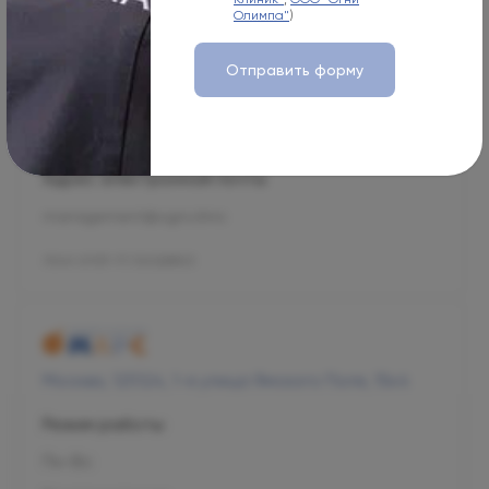
Олимпа"
)
Пн-Вс
08:00-21:00
Отправить форму
Номер телефона
+7 800 707-54-39
Адрес электронной почты
management@ogni.clinic
Л041-01137-77/00328923
Москва, 125124, 1-я улица Ямского Поля, 15к4
Режим работы
Пн-Вс