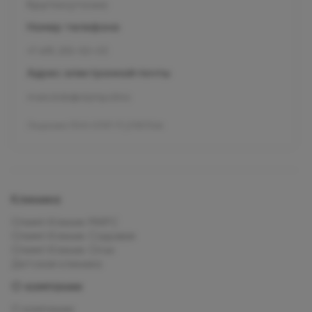
Круглосуточно
Номер телефона
+7 495 255-50-03
Адрес электронной почты
mars.kids@olymp.clinic
Лицензия Л041-01137-77_01307066
Клиника
Олимп Клиник МАРС
Олимп Клиник Садовая
Олимп Клиник Огни
Детская клиника
О компании
О компании