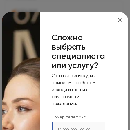
Москва, 125124, 1-я улица Ямского Поля, 15
Режим работы
Сложно
Пн-Вс
выбрать
Круглосуточно
специалиста
Номер телефона
или услугу?
+7 495 255-50-03
Оставьте заявку, мы
Адрес электронной почты
поможем с выбором,
исходя из ваших
mars-info@olymp.clinic
симптомов и
пожеланий.
Лицензия Л041-01137-77_01307066
Номер телефона