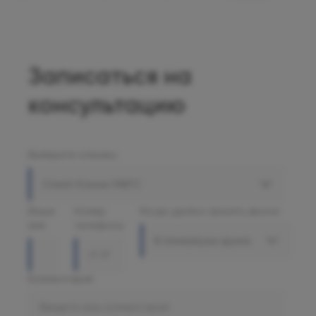
Записаться на
консультацию
Выберите клинику
Олимп Клиник МАРС
Ваше
Номер
Когда удобно принять звонок
имя
телефона
В ближайшее время
Комментарий