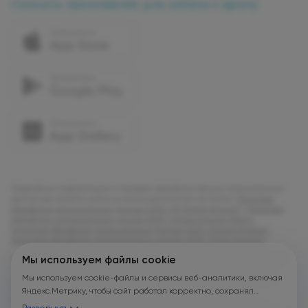
Скачать приложение для записи к врачу
Подробную информацию о порядке обработки ваших персональных
данных вы можете найти в наших документах на сайте:
Политика
обработки персональных данных ООО "УК Олимп Клиник"
,
Политика
обработки персональных данных ООО "Олимп Клиник Марс"
,
Политика обработки персональных данных ООО "Олимп Клиник"
,
Политика обработки персональных данных ООО "Огни Олимпа"
.
В соответствии с Федеральным законом от 21 ноября 2011 г. № 323-ФЗ
Мы используем файлы cookie
«Об основах охраны здоровья граждан в Российской Федерации»
Мы используем cookie-файлы и сервисы веб-аналитики, включая
(с изменениями и дополнениями) Потребитель имеет возможность
получения медицинской помощи в рамках программы
Яндекс.Метрику, чтобы сайт работал корректно, сохранял
государственных гарантий бесплатного оказания гражданам
пользовательские настройки, защищал формы от технических