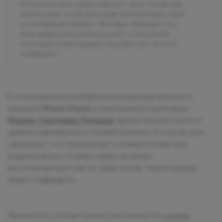
В соцсетях всё чаще советуют мыть голову как
можно реже, чтобы дать коже восстановить свой
естественный баланс. Блогеры обещают, что
благодаря этому волосы могут стать более
плотными и блестящими. Но работает ли этот
«лайфхак»?
В этом решила разобраться редакция женского
журнала
Marie Claire
и пригласила к разговору
Марию Сергеевну Польнер
, врача-косметолога и
дерматовенеролога «Олимп Клиник». В статье она
объясняет, что происходит с кожей головы при
редком мытье, почему себум не может
восстановиться сам по себе и кому такой подход
может навредить.
Прочитать статью полностью можно по
ссылке