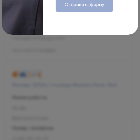
Отправить форму
Номер телефона
+7 800 707-54-39
Адрес электронной почты
management@ogni.clinic
Л041-01137-77/00328923
Москва, 125124, 1-я улица Ямского Поля, 15к4
Режим работы
Пн-Вс
Круглосуточно
Номер телефона
+7 495 255-50-03