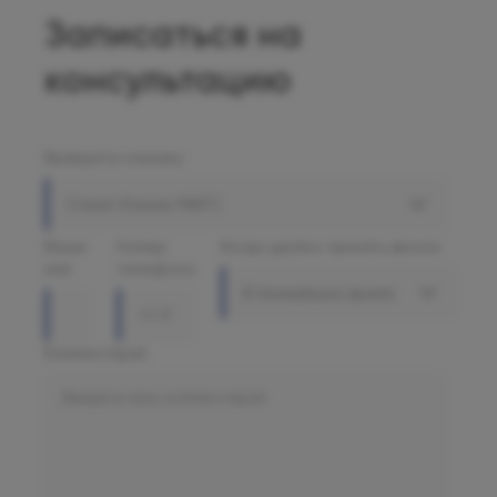
Записаться на
консультацию
Выберите клинику
Олимп Клиник МАРС
Ваше
Номер
Когда удобно принять звонок
имя
телефона
В ближайшее время
Комментарий