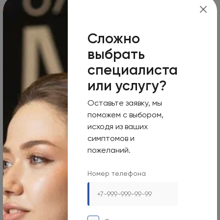
Москва, 125124, 1-я улица Ямского Поля, 15
Режим работы
Сложно
Пн-Вс
выбрать
Круглосуточно
специалиста
Номер телефона
или услугу?
+7 495 255-50-03
Адрес электронной почты
Оставьте заявку, мы
поможем с выбором,
mars-info@olymp.clinic
исходя из ваших
симптомов и
Лицензия Л041-01137-77_01307066
пожеланий.
Номер телефона
Москва, 129090, ул. Садовая-Сухаревская, 7/1
Режим работы