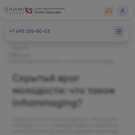
+7 495 255-50-03
Главная
СМИ о нас
Скрытый враг молодости: что такое inflammaging?
Скрытый враг
молодости: что такое
inflammaging?
Термин «воспалительное старение» сейчас звучит
отовсюду. Это не очередной маркетинговый трюк,
а биологический процесс, который десятилетиями