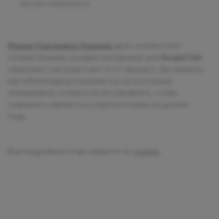
изучают иммунологи.
Мария Сергеевна Польнер
,
врач-косметолог
«Олимп Клиник», в новом материале для
PeopleTalk
объясняет, как работает этот процесс. Вы узнаете,
как inflammaging отражается на состоянии
эпидермиса, и можно ли им управлять, чтобы
сохранить свежесть и упругость кожи на долгие
годы.
Все подробности вы найдете по
ссылке
.