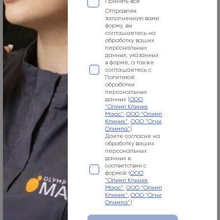
Принять все
Пн-Вс
Отправляя
заполненную вами
09:00-21:00
форму, вы
соглашаетесь на
Номер телефона
обработку ваших
персональных
данных, указанных
+7 800 500-07-02
в форме, а также
соглашаетесь с
Адрес электронной почты
Политикой
обработки
info@olymp.clinic
персональных
данных (
ООО
"Олимп Клиник
Лицензия Л041-01137-77_00343346
Марс"
,
ООО "Олимп
Клиник"
,
ООО "Огни
Олимпа"
)
Даете согласие на
обработку ваших
персональных
данных в
Москва, 125057, Чапаевский пер., 3
соответствии с
формой (
ООО
"Олимп Клиник
Режим работы
Марс"
,
ООО "Олимп
Клиник"
,
ООО "Огни
Пн-Вс
Олимпа"
)
08:00-21:00