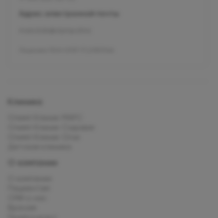
Адрес электронной почты
mars.kids@olymp.clinic
Лицензия Л041-01137-77_01307066
Клиника
Олимп Клиник МАРС
Олимп Клиник Садовая
Олимп Клиник Огни
Детская клиника
О компании
О компании
Пациентам
СМИ о нас
Врачам
Прейскурант