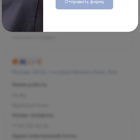
Отправить форму
+7 800 707-54-39
Адрес электронной почты
management@ogni.clinic
Л041-01137-77/00328923
Москва, 125124, 1-я улица Ямского Поля, 15к4
Режим работы
Пн-Вс
Круглосуточно
Номер телефона
+7 495 255-50-03
Адрес электронной почты