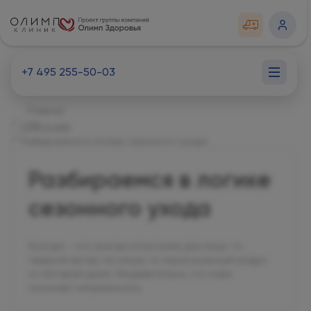
+7 495 255-50-03
Главная
СМИ о нас
Разбираемся в логике сезонного ухода
Разбираемся в логике
сезонного ухода
Холода – это всегда испытание для лица: то
ледяной ветер на улице, то пересушенный воздух
от батарей дома. Неудивительно, что кожа
начинает капризничать.