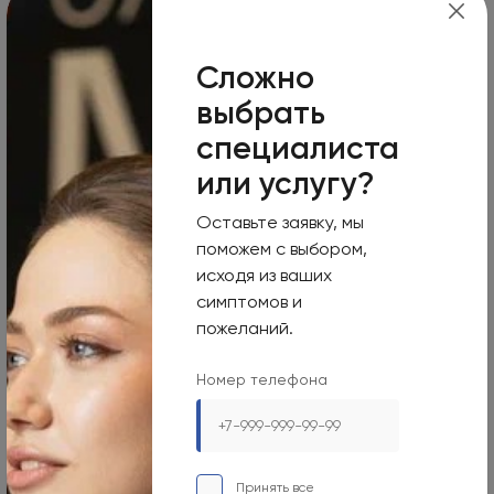
Пн-Вс
Сложно
Круглосуточно
выбрать
Номер телефона
специалиста
+7 495 255-50-03
или услугу?
Адрес электронной почты
mars-info@olymp.clinic
Оставьте заявку, мы
поможем с выбором,
Лицензия Л041-01137-77_01307066
исходя из ваших
симптомов и
пожеланий.
Номер телефона
Москва, 129090, ул. Садовая-Сухаревская, 7/1
Режим работы
Пн-Вс
Принять все