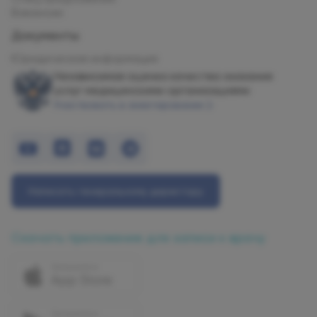
Вакансии
Документы
Юридическая информация
Независимая оценка качества оказания
услуг медицинскими организациями
Участвовать в анкетировании
Написать генеральному директору
Скачать приложение для записи к врачу