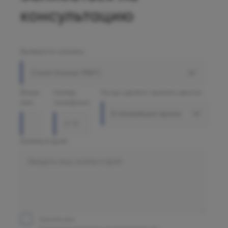
консультацию
Выберите клинику
Олимп Клиник МАРС
Ваше
Номер
Когда удобно принять звонок
имя
телефона
В ближайшее время
Комментарий
Принять все