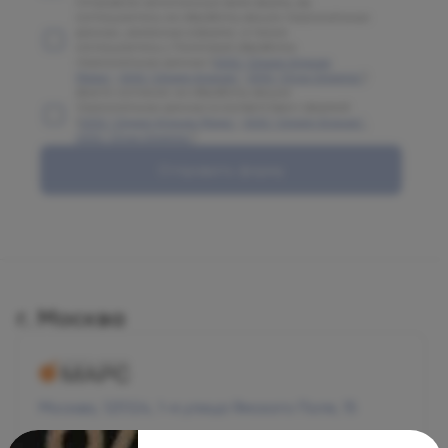
Отправляя заполненную вами форму, вы
соглашаетесь на обработку ваших персональных
данных, указанных в форме, а также
соглашаетесь с Политикой обработки
персональных данных (
ООО "Олимп Клиник
Марс"
,
ООО "Олимп Клиник"
,
ООО "Огни Олимпа"
)
Даете согласие на обработку ваших
персональных данных в соответствии с формой
(
ООО "Олимп Клиник Марс"
,
ООО "Олимп Клиник"
,
ООО "Огни Олимпа"
)
Отправить форму
г. Москва
Москва, 125124, 1-я улица Ямского Поля, 15
Режим работы