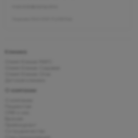
mars.kids@olymp.clinic
Лицензия Л041-01137-77_01307066
Клиника
Олимп Клиник МАРС
Олимп Клиник Садовая
Олимп Клиник Огни
Детская клиника
О компании
О компании
Пациентам
СМИ о нас
Врачам
Прейскурант
Сотрудничество
Спец.предложения