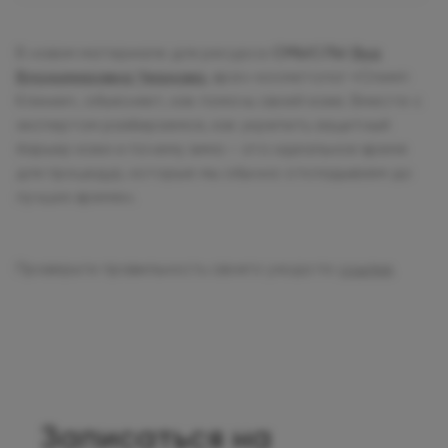
В новом материале для ресурса
СМЫСЛЫ
Яна
Владимировна Чернова
,
врач-косметолог «Олимп
Клиник», объясняет, как помочь своей коже. Вместе с
экспертом разбираемся, как укрепить защитный
барьер кожи и почему зима – это идеальное время
для процедур, которые мы обычно откладываем до
лучших времен.
Проверьте правильность своего ухода по
ссылке
.
Записаться на