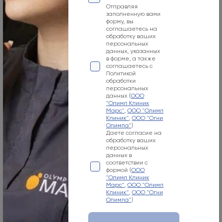
09:00-21:00
Отправляя
заполненную вами
Номер телефона
форму, вы
соглашаетесь на
+7 800 500-07-02
обработку ваших
персональных
Адрес электронной почты
данных, указанных
в форме, а также
соглашаетесь с
info@olymp.clinic
Политикой
обработки
персональных
Лицензия Л041-01137-77_00343346
данных (
ООО
"Олимп Клиник
Марс"
,
ООО "Олимп
Клиник"
,
ООО "Огни
Олимпа"
)
Даете согласие на
обработку ваших
Москва, 125057, Чапаевский пер., 3
персональных
данных в
Режим работы
соответствии с
формой (
ООО
"Олимп Клиник
Пн-Вс
Марс"
,
ООО "Олимп
Клиник"
,
ООО "Огни
08:00-21:00
Олимпа"
)
Номер телефона