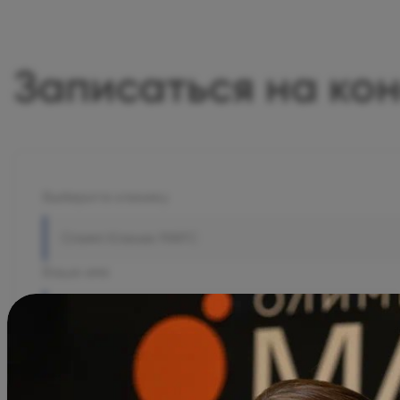
Записаться на ко
Выберите клинику
Олимп Клиник МАРС
Ваше имя
Комментарий