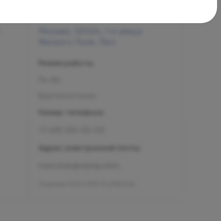
Москва, 125124, 1-я улица
Ямского Поля, 15к4
Режим работы
Пн-Вс
Круглосуточно
Номер телефона
+7 495 255-50-03
Адрес электронной почты
mars.kids@olymp.clinic
Лицензия Л041-01137-77_01307066