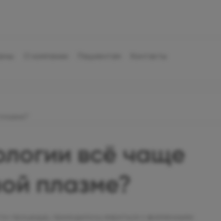
ены
О компании
Пациентам
Контакты
плазме?
ологии всё чаще
ной плазме?
юти-процедур, приходилось мириться с временными