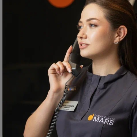
Принять все
Отправляя заполненную вами форму, вы соглашаетесь на обр
"Олимп Клиник Марс"
,
ООО "Олимп Клиник"
,
ООО "Огни Олим
Даете согласие на обработку ваших персональных данных в с
г. Москва