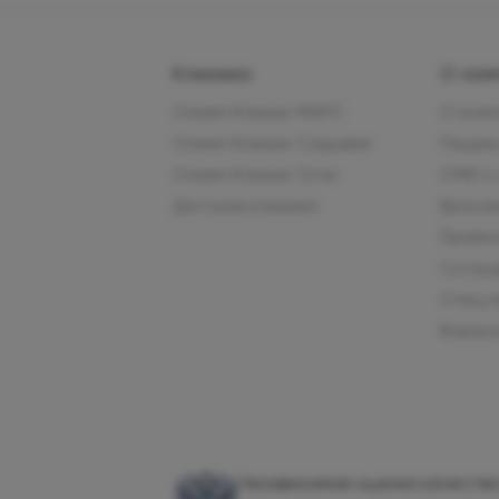
Клиника
О ком
Олимп Клиник МАРС
О ком
Олимп Клиник Садовая
Пацие
Олимп Клиник Огни
СМИ о
Детская клиника
Врача
Прейс
Сотру
Спец.
Вакан
Независимая оценка качества