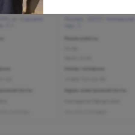
090, ул. Садовая-
Москва, 125057, Чапаевский
, 7/1
пер., 3
ты
Режим работы
Пн-Вс
08:00-21:00
фона
Номер телефона
07-02
+7 800 707-54-39
ронной почты
Адрес электронной почты
inic
management@ogni.clinic
1137-77_00343346
Л041-01137-77/00328923