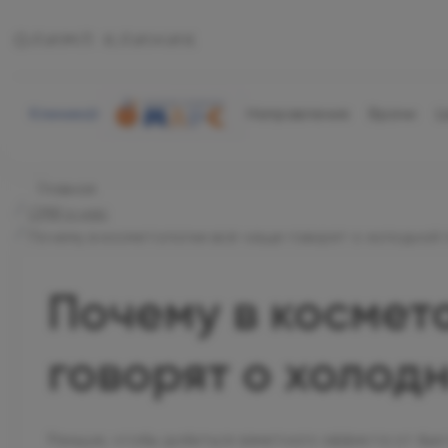
Клиника
Направления
Врачи
Ц
Главная
СМИ о нас
Почему в косметологии всё чаще говорят о холодной 
Почему в космет
говорят о холод
Раньше, чтобы добиться заметного эффекта от бь