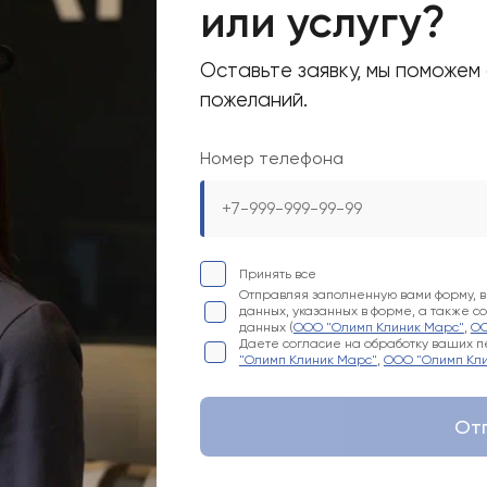
или услугу?
Оставьте заявку, мы поможем
пожеланий.
аботку ваших персональных данных, указанных в форме, а также соглашает
Номер телефона
па"
)
оответствии с формой (
ООО "Олимп Клиник Марс"
,
ООО "Олимп Клиник"
,
ООО
Отправить форму
Принять все
Отправляя заполненную вами форму, 
данных, указанных в форме, а также 
данных (
ООО "Олимп Клиник Марс"
,
ОО
Даете согласие на обработку ваших пе
"Олимп Клиник Марс"
,
ООО "Олимп Кли
От