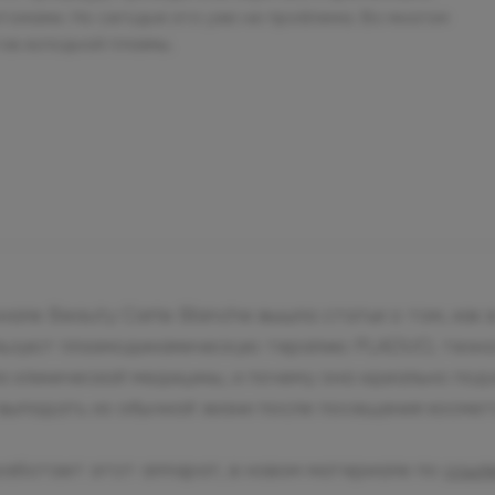
омами. Но сегодня это уже не проблема. Во многом
ов холодной плазмы.
нале Beauty Carte Blanche вышла статья о том, как 
льзуют плазмодинамическую терапию PLADUO, техно
 клинической медицины, и почему она идеально под
 выпадать из обычной жизни после посещения космет
 работает этот аппарат, в новом материале по
ссыл