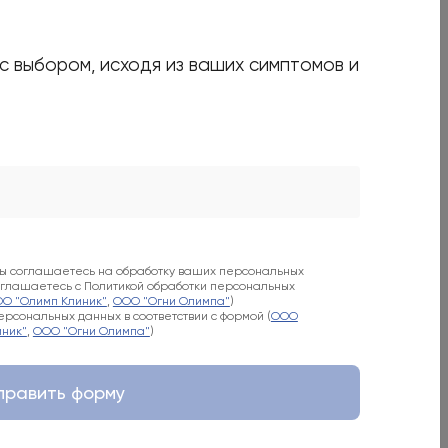
 с выбором, исходя из ваших симптомов и
есь с Политикой обработки персональных данных (
ООО
 "Огни Олимпа"
)
вы соглашаетесь на обработку ваших персональных
соглашаетесь с Политикой обработки персональных
О "Олимп Клиник"
,
ООО "Огни Олимпа"
)
рсональных данных в соответствии с формой (
ООО
ник"
,
ООО "Огни Олимпа"
)
править форму