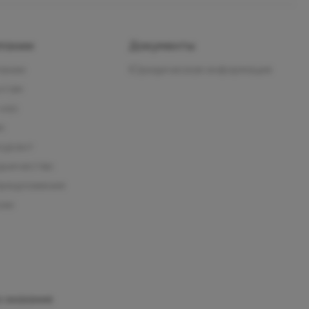
пании
Документы
пании
Юридическая информация
нтам
 нас
м
курант
дничество
предложения
сии
 оказания