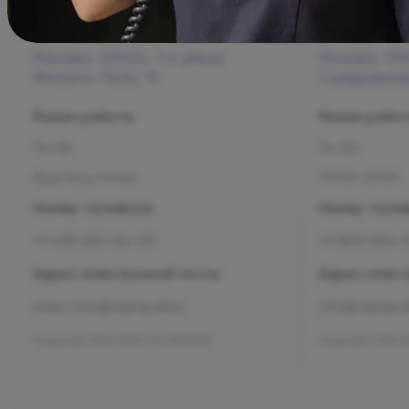
Москва, 125124, 1-я улица
Москва, 129
Ямского Поля, 15
Сухаревская
Режим работы
Режим рабо
Пн-Вс
Пн-Вс
Круглосуточно
09:00-21:00
Номер телефона
Номер теле
+7 495 255-50-03
+7 800 500-
Адрес электронной почты
Адрес элект
mars-info@olymp.clinic
info@olymp.cl
Лицензия Л041-01137-77_01307066
Лицензия Л041-0