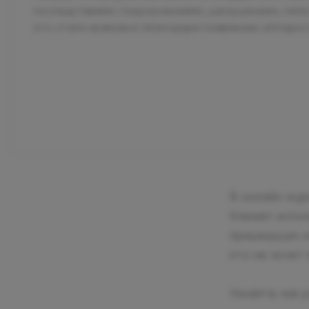
последствиями: покраснениями, шелушением, гемат
это стало возможно благодаря появлению аппарат
В онлайн-жур
Клиник» испо
пришедшую из
кто не хочет
Узнайте, как