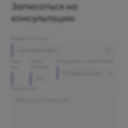
Записаться на
консультацию
Выберите клинику
Олимп Клиник МАРС
Ваше
Номер
Когда удобно принять звонок
имя
телефона
В ближайшее время
Комментарий