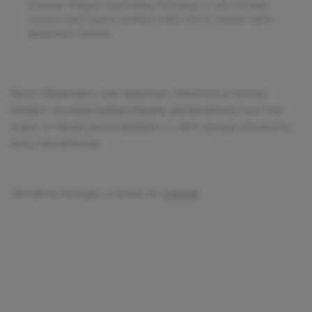
Клиник» Марии Сергеевны Польнер о том, почему
после новогодних каникул кожа часто теряет свое
здоровое сияние.
Врач объясняет, как недосып, алкоголь и холод
влияют на микроциркуляцию, увлажнённость и тон
кожи, а также рассказывает, с чего лучше начинать
восстановление.
Читайте полную статью по
ссылке