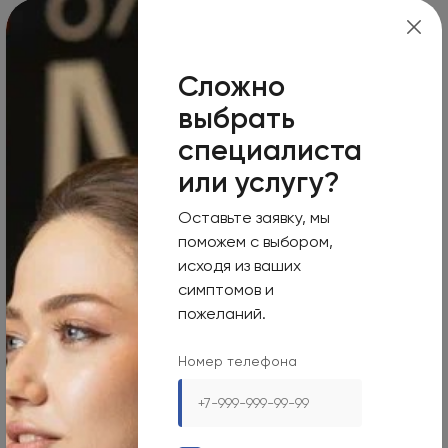
Режим работы
Пн-Вс
Сложно
Круглосуточно
выбрать
Номер телефона
специалиста
+7 495 255-50-03
или услугу?
Адрес электронной почты
Оставьте заявку, мы
mars-info@olymp.clinic
поможем с выбором,
исходя из ваших
Лицензия Л041-01137-77_01307066
симптомов и
пожеланий.
Номер телефона
Москва, 129090, ул. Садовая-Сухаревская, 7/1
Режим работы