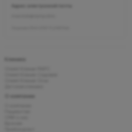
Адрес электронной почты
mars.kids@olymp.clinic
Лицензия Л041-01137-77_01307066
Клиника
Олимп Клиник МАРС
Олимп Клиник Садовая
Олимп Клиник Огни
Детская клиника
О компании
О компании
Пациентам
СМИ о нас
Врачам
Прейскурант