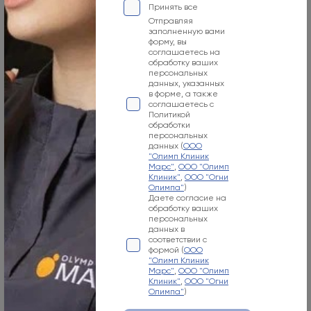
Пн-Вс
Принять все
Отправляя
09:00-21:00
заполненную вами
форму, вы
Номер телефона
соглашаетесь на
обработку ваших
персональных
+7 800 500-07-02
данных, указанных
в форме, а также
Адрес электронной почты
соглашаетесь с
Политикой
info@olymp.clinic
обработки
персональных
данных (
ООО
Лицензия Л041-01137-77_00343346
"Олимп Клиник
Марс"
,
ООО "Олимп
Клиник"
,
ООО "Огни
Олимпа"
)
Даете согласие на
обработку ваших
персональных
Москва, 125057, Чапаевский пер., 3
данных в
соответствии с
формой (
ООО
Режим работы
"Олимп Клиник
Марс"
,
ООО "Олимп
Пн-Вс
Клиник"
,
ООО "Огни
Олимпа"
)
08:00-21:00