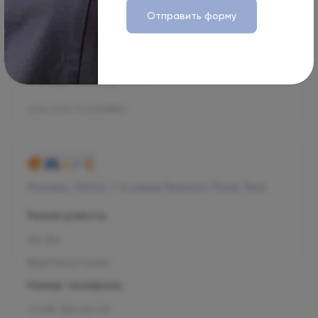
Номер телефона
Отправить форму
+7 800 707-54-39
Адрес электронной почты
management@ogni.clinic
Л041-01137-77/00328923
Москва, 125124, 1-я улица Ямского Поля, 15к4
Режим работы
Пн-Вс
Круглосуточно
Номер телефона
+7 495 255-50-03