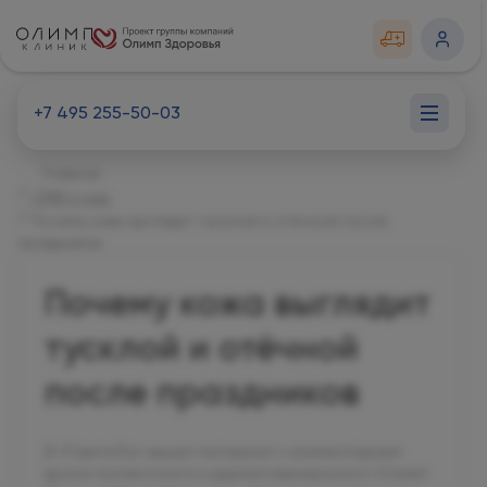
+7 495 255-50-03
Главная
СМИ о нас
Почему кожа выглядит тусклой и отёчной после
праздников
Почему кожа выглядит
тусклой и отёчной
после праздников
В «Газете.Ru» вышел материал с комментарием
врача-косметолога и дерматовенеролога «Олимп