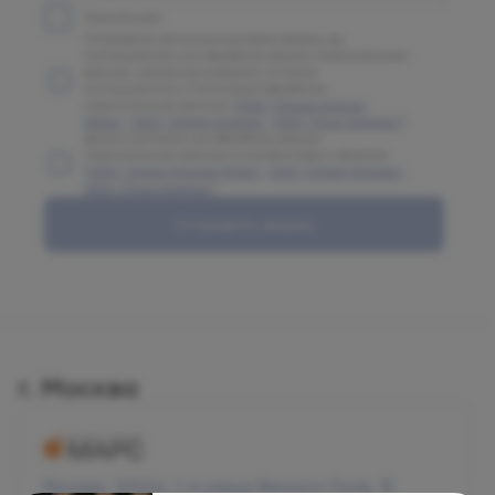
Принять все
Отправляя заполненную вами форму, вы
соглашаетесь на обработку ваших персональных
данных, указанных в форме, а также
соглашаетесь с Политикой обработки
персональных данных (
ООО "Олимп Клиник
Марс"
,
ООО "Олимп Клиник"
,
ООО "Огни Олимпа"
)
Даете согласие на обработку ваших
персональных данных в соответствии с формой
(
ООО "Олимп Клиник Марс"
,
ООО "Олимп Клиник"
,
ООО "Огни Олимпа"
)
Отправить форму
г. Москва
Москва, 125124, 1-я улица Ямского Поля, 15