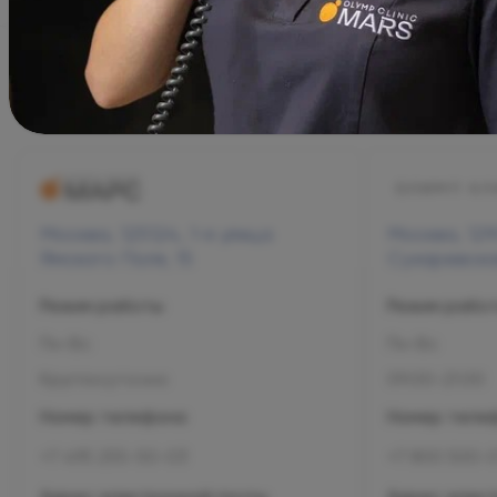
г. Москва
Москва, 125124, 1-я улица
Москва, 129
Ямского Поля, 15
Сухаревская
Режим работы
Режим рабо
Пн-Вс
Пн-Вс
Круглосуточно
09:00-21:00
Номер телефона
Номер теле
+7 495 255-50-03
+7 800 500-
Адрес электронной почты
Адрес элект