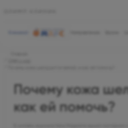
Клиника
Направления
Врачи
Ц
Главная
СМИ о нас
Почему кожа шелушится зимой, и как ей помочь?
Почему кожа шел
как ей помочь?
В онлайн-журнале New Magazine вышел материал о 