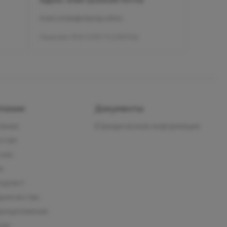
mars.kids@olymp.clinic
Лицензия Л041-01137-77_01307066
пании
Документы
пании
Юридическая информация
нтам
 нас
м
курант
дничество
предложения
сии