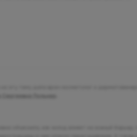
на эту тему дала врач-косметолог и дерматовене
 Сергеевна Польнер
.
вна объяснила, как холод влияет на кожный барьер,
икротрещины и чем опасно пересушивание. А также 