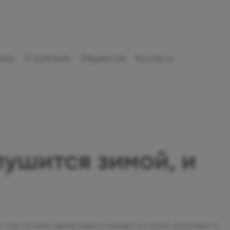
ены
О компании
Пациентам
Контакты
ушится зимой, и
том, почему зимой кожа становится сухой, краснеет и