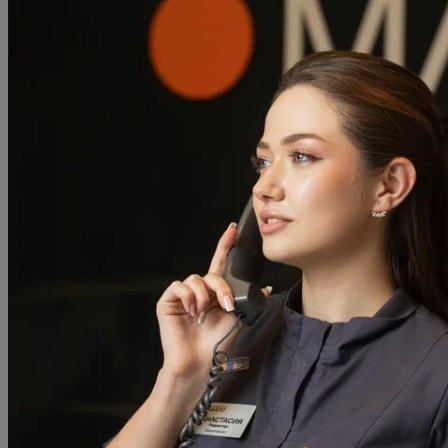
Ваше имя
Комментарий
Принять все
Отправляя заполненную вами форму, вы соглашаетесь на обр
"Олимп Клиник Марс"
,
ООО "Олимп Клиник"
,
ООО "Огни Олим
Даете согласие на обработку ваших персональных данных в с