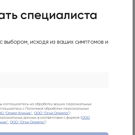
Когда удобно принять звонок
ать специалиста
В ближайшее время
 с выбором, исходя из ваших симптомов и
есь с Политикой обработки персональных данных (
ООО
 "Огни Олимпа"
)
вы соглашаетесь на обработку ваших персональных
соглашаетесь с Политикой обработки персональных
О "Олимп Клиник"
,
ООО "Огни Олимпа"
)
рсональных данных в соответствии с формой (
ООО
ник"
,
ООО "Огни Олимпа"
)