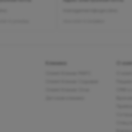
inic
management@ogni.clinic
1137-77_00343346
Л041-01137-77/00328923
Клиника
О ком
Олимп Клиник МАРС
О ком
Олимп Клиник Садовая
Пацие
Олимп Клиник Огни
СМИ о
Детская клиника
Врача
Прейс
Сотру
Спец.
Вакан