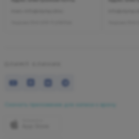
mars-info@olymp.clinic
info@olymp.cl
Лицензия Л041-01137-77_01307066
Лицензия Л041-0
Скачать приложение для записи к врачу