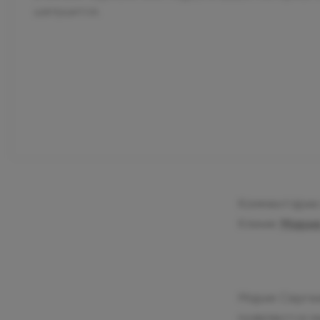
шелушится.
Комментарии 
Клиник
Мария
Мария Сергее
появляются м