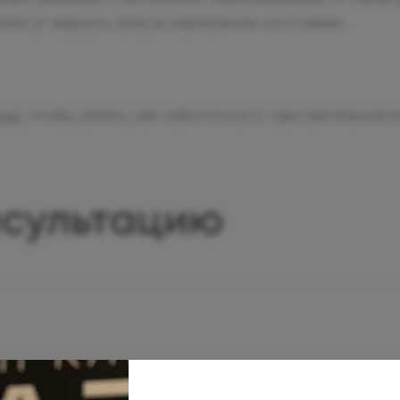
омогут вернуть кожу в нормальное состояние.
тью
, чтобы узнать, как заботиться о чувствительной 
нсультацию