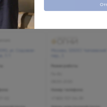
От
090, ул. Садовая-
Москва, 125057, Чапаевский
, 7/1
пер., 3
ты
Режим работы
Пн-Вс
08:00-21:00
фона
Номер телефона
07-02
+7 800 707-54-39
ронной почты
Адрес электронной почты