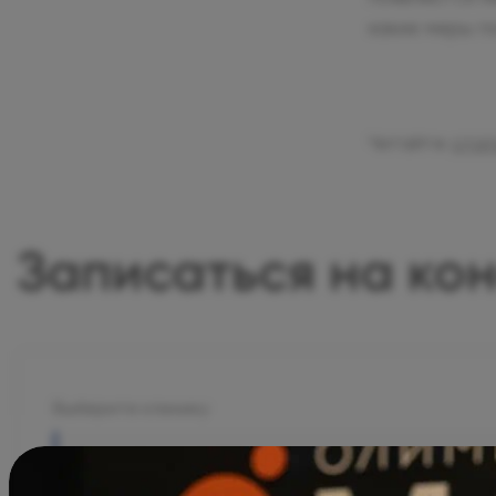
какие меры п
Читайте
ста
Записаться на ко
Выберите клинику
Олимп Клиник МАРС