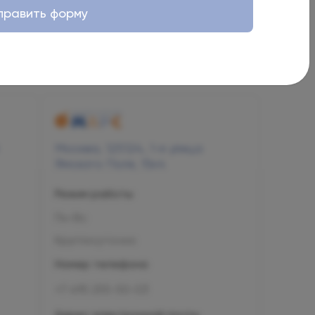
править форму
Москва, 125124, 1-я улица
Ямского Поля, 15к4
Режим работы
Пн-Вс
Круглосуточно
Номер телефона
+7 495 255-50-03
Адрес электронной почты