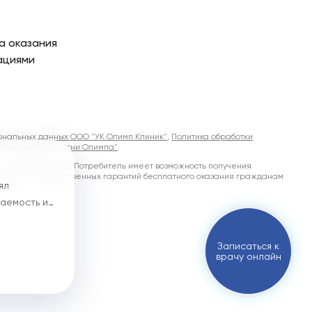
а оказания
ациями
ональных данных ООО "УК Олимп Клиник"
,
Политика обработки
х данных ООО "Огни Олимпа"
.
ми и дополнениями) Потребитель имеет возможность получения
ограмм государственных гарантий бесплатного оказания гражданам
ял
щаемость и
Записаться к
врачу онлайн