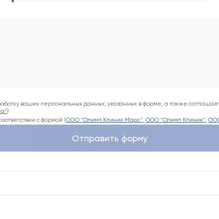
аботку ваших персональных данных, указанных в форме, а также соглашает
па"
)
оответствии с формой (
ООО "Олимп Клиник Марс"
,
ООО "Олимп Клиник"
,
ООО
Отправить форму