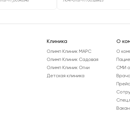
1137-77_00343346
Л041-01137-77/00328923
Клиника
О ко
Олимп Клиник МАРС
О ком
Олимп Клиник Садовая
Паци
Олимп Клиник Огни
СМИ о
Детская клиника
Врач
Прейс
Сотру
Спец.
Вакан