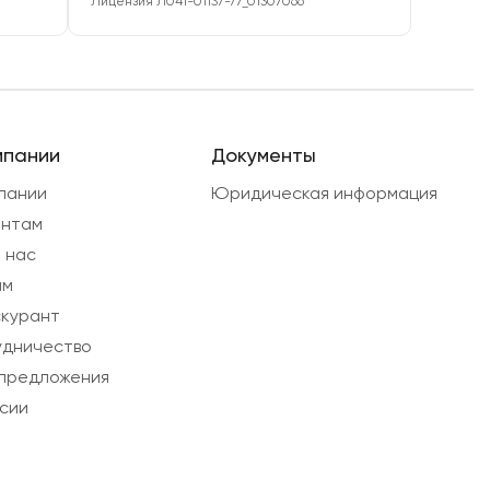
Лицензия Л041-01137-77_01307066
мпании
Документы
пании
Юридическая информация
ентам
 нас
ам
курант
дничество
предложения
сии