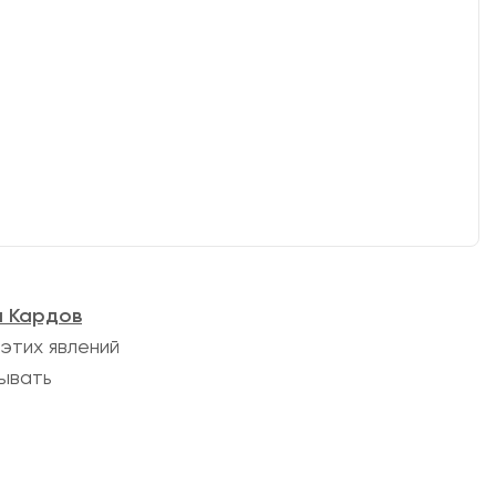
ч Кардов
этих явлений
рывать