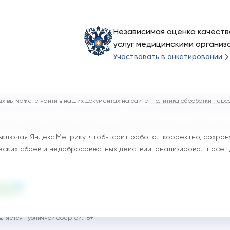
Независимая оценка качеств
услуг медицинскими организ
Участвовать в анкетировании
 вы можете найти в наших документах на сайте:
Политика обработки перс
ерсональных данных ООО "Олимп Клиник"
,
Политика обработки персональны
Об основах охраны здоровья граждан в Российской Федерации» (с изменения
сплатного оказания гражданам медицинской помощи и территориальных пр
включая Яндекс.Метрику, чтобы сайт работал корректно, сохран
еских сбоев и недобросовестных действий, анализировал посе
ляется публичной офертой. 18+