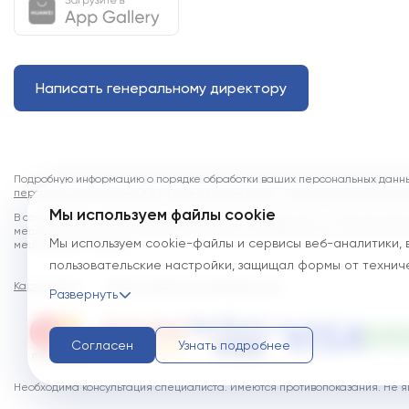
Написать генеральному директору
Подробную информацию о порядке обработки ваших персональных данных
персональных данных ООО "Олимп Клиник Марс"
,
Политика обработки п
Мы используем файлы cookie
В соответствии с Федеральным законом от 21 ноября 2011 г. № 323-ФЗ «
медицинской помощи в рамках программы государственных гарантий бе
Мы используем cookie-файлы и сервисы веб-аналитики, 
медицинской помощи.
пользовательские настройки, защищал формы от технич
Карта сайта
улуч...
Версия сайта для слабовидящих
Развернуть
Согласен
Узнать подробнее
Необходима консультация специалиста. Имеются противопоказания. Не яв