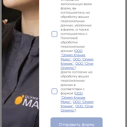
заполненную вами
09:00-21:00
форму, вы
соглашаетесь на
Номер телефона
обработку ваших
персональных
+7 800 500-07-02
данных, указанных
в форме, а также
Адрес электронной почты
соглашаетесь с
Политикой
обработки
info@olymp.clinic
персональных
данных (
ООО
Лицензия Л041-01137-77_00343346
"Олимп Клиник
Марс"
,
ООО "Олимп
Клиник"
,
ООО "Огни
Олимпа"
)
Даете согласие на
обработку ваших
персональных
данных в
Москва, 125057, Чапаевский пер., 3
соответствии с
формой (
ООО
Режим работы
"Олимп Клиник
Марс"
,
ООО "Олимп
Пн-Вс
Клиник"
,
ООО "Огни
Олимпа"
)
08:00-21:00
Номер телефона
Отправить форму