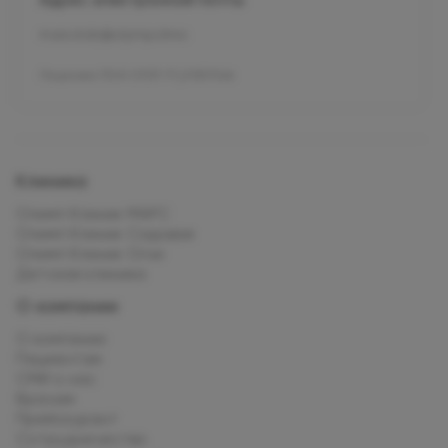
mars.kids@olymp.clinic
Лицензия Л041-01137-77_01307066
Клиника
Олимп Клиник МАРС
Олимп Клиник Садовая
Олимп Клиник Огни
Детская клиника
О компании
О компании
Пациентам
СМИ о нас
Врачам
Прейскурант
Сотрудничество