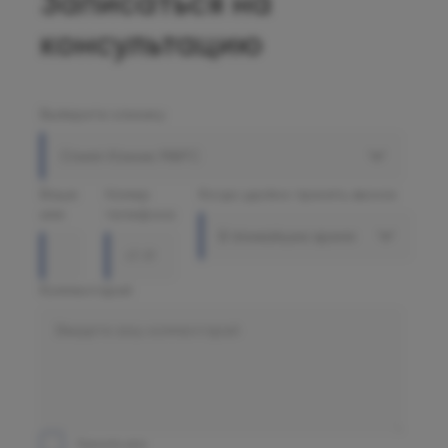
Записаться на
консультацию
Выберите клинику
Олимп Клиник МАРС
Ваше
Номер
Когда удобно принять звонок
имя
телефона
В ближайшее время
Комментарий
Принять все