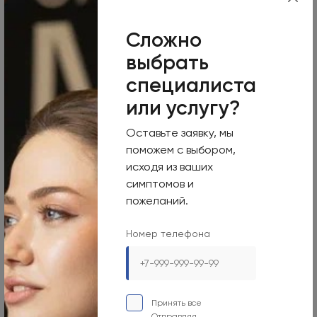
Режим работы
Пн-Вс
Сложно
Круглосуточно
выбрать
Номер телефона
специалиста
или услугу?
+7 495 255-50-03
Адрес электронной почты
Оставьте заявку, мы
поможем с выбором,
mars-info@olymp.clinic
исходя из ваших
Лицензия Л041-01137-77_01307066
симптомов и
пожеланий.
Номер телефона
Москва, 129090, ул. Садовая-Сухаревская, 7/1
Режим работы
Принять все
Пн-Вс
Отправляя