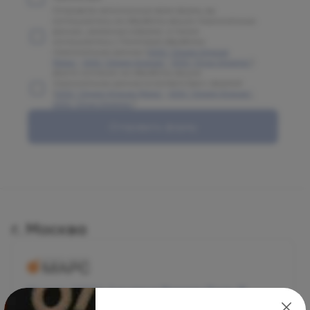
Отправляя заполненную вами форму, вы
соглашаетесь на обработку ваших персональных
данных, указанных в форме, а также
соглашаетесь с Политикой обработки
персональных данных (
ООО "Олимп Клиник
Марс"
,
ООО "Олимп Клиник"
,
ООО "Огни Олимпа"
)
Даете согласие на обработку ваших
персональных данных в соответствии с формой
(
ООО "Олимп Клиник Марс"
,
ООО "Олимп Клиник"
,
ООО "Огни Олимпа"
)
Отправить форму
г. Москва
Москва, 125124, 1-я улица Ямского Поля, 15