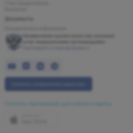
Спец.предложения
Вакансии
Документы
Юридическая информация
Независимая оценка качества оказания
услуг медицинскими организациями
Участвовать в анкетировании
Написать генеральному директору
Скачать приложение для записи к врачу