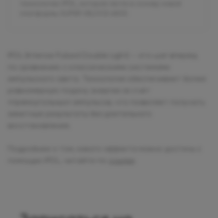
технологию IPDL, которая легла в основу новой
платформы SUPER VELOCE 4800.
IPDL (Intense Pulsed Double Light) – это шаг вперёд
по сравнению с классическими системами
импульсного света. Технология обеспечивает более
равномерную подачу энергии за счёт
«прямоугольных» импульсов, что позволяет получать
заметные результаты без длительного
восстановления.
Подробнее о том, какого эффекта можно достичь с
помощью IPDL, читайте по
ссылке
.