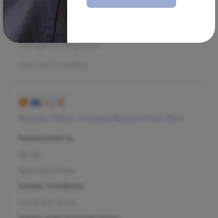
+7 800 707-54-39
Адрес электронной почты
management@ogni.clinic
Л041-01137-77/00328923
Москва, 125124, 1-я улица Ямского Поля, 15к4
Режим работы
Пн-Вс
Круглосуточно
Номер телефона
+7 495 255-50-03
Адрес электронной почты