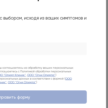
 с выбором, исходя из ваших симптомов и
есь с Политикой обработки персональных данных (
ООО
 "Огни Олимпа"
)
вы соглашаетесь на обработку ваших персональных
соглашаетесь с Политикой обработки персональных
О "Олимп Клиник"
,
ООО "Огни Олимпа"
)
рсональных данных в соответствии с формой (
ООО
ник"
,
ООО "Огни Олимпа"
)
править форму