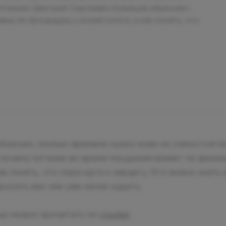
Клиник» Дмитрий Сергеевич Кузнецов объясняет,
вны ли процедуры у косметолога, и как понять, что
бъяснил, сколько времени нужно коже на самостояте
почему питание во время похудения влияет на финал
ак понять, что пора идти к хирургу. Это важно знать 
росить вес или уже начал худеть.
ью можно прочитать по
ссылке
.