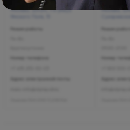
Москва, 125124, 1-я улица
Москва, 129
Ямского Поля, 15
Сухаревская
Режим работы
Режим рабо
Пн-Вс
Пн-Вс
Круглосуточно
09:00-21:00
Номер телефона
Номер теле
+7 495 255-50-03
+7 800 500-
Адрес электронной почты
Адрес элект
mars-info@olymp.clinic
info@olymp.cl
Лицензия Л041-01137-77_01307066
Лицензия Л041-0