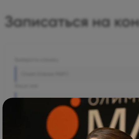
Записаться на ко
Выберите клинику
Олимп Клиник МАРС
Ваше имя
Комментарий