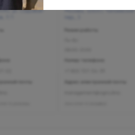
090, ул. Садовая-
Москва, 125057, Чапаевский
, 7/1
пер., 3
ты
Режим работы
Пн-Вс
08:00-21:00
фона
Номер телефона
07-02
+7 800 707-54-39
ронной почты
Адрес электронной почты
inic
management@ogni.clinic
1137-77_00343346
Л041-01137-77/00328923