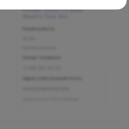
Москва, 125124, 1-я улица
Ямского Поля, 15к4
Режим работы
Пн-Вс
Круглосуточно
Номер телефона
+7 495 255-50-03
Адрес электронной почты
mars.kids@olymp.clinic
Лицензия Л041-01137-77_01307066