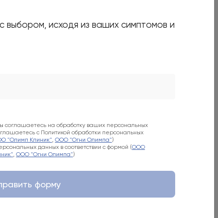
 с выбором, исходя из ваших симптомов и
есь с Политикой обработки персональных данных (
ООО
 "Огни Олимпа"
)
вы соглашаетесь на обработку ваших персональных
соглашаетесь с Политикой обработки персональных
О "Олимп Клиник"
,
ООО "Огни Олимпа"
)
рсональных данных в соответствии с формой (
ООО
ник"
,
ООО "Огни Олимпа"
)
править форму