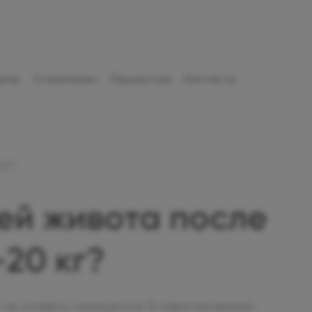
ены
О компании
Пациентам
Контакты
кг?
жей живота после
–20 кг?
т не успевать сокращаться. В новом материале