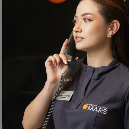
Принять все
Отправляя заполненную вами форму, вы соглашаетесь на обр
"Олимп Клиник Марс"
,
ООО "Олимп Клиник"
,
ООО "Огни Олим
Даете согласие на обработку ваших персональных данных в с
г. Москва