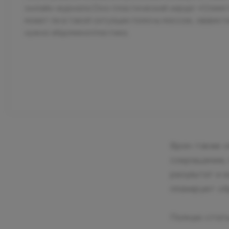
онлайн-журнала Divo пластический хирург «Олимп 
может ли в такой ситуации помочь массаж, эффекти
нужна абдоминопластика.
Врач также о
сокращение, 
результат и к
планирует сб
Полную стат