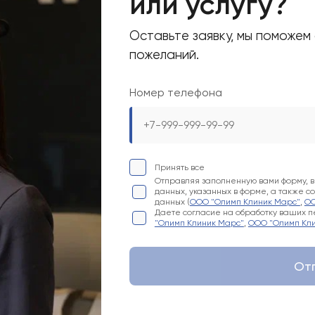
или услугу?
Оставьте заявку, мы поможем
пожеланий.
аботку ваших персональных данных, указанных в форме, а также соглашает
па"
)
Номер телефона
оответствии с формой (
ООО "Олимп Клиник Марс"
,
ООО "Олимп Клиник"
,
ООО
Отправить форму
Принять все
Отправляя заполненную вами форму, 
данных, указанных в форме, а также 
данных (
ООО "Олимп Клиник Марс"
,
ОО
Даете согласие на обработку ваших пе
"Олимп Клиник Марс"
,
ООО "Олимп Кли
От