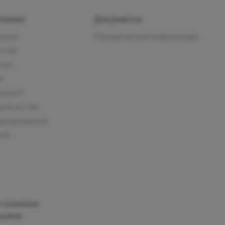
пании
Документы
пании
Юридическая информация
нтам
 нас
м
курант
дничество
предложения
сии
 оказания
ациями