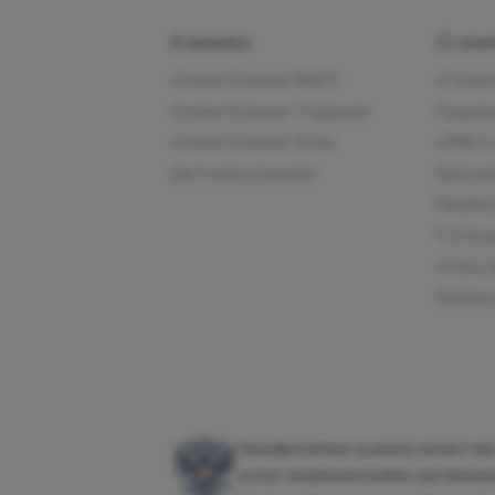
Клиника
О ком
Олимп Клиник МАРС
О ком
Олимп Клиник Садовая
Пацие
Олимп Клиник Огни
СМИ о
Детская клиника
Врача
Прейс
Сотру
Спец.
Вакан
Независимая оценка качества
услуг медицинскими организ