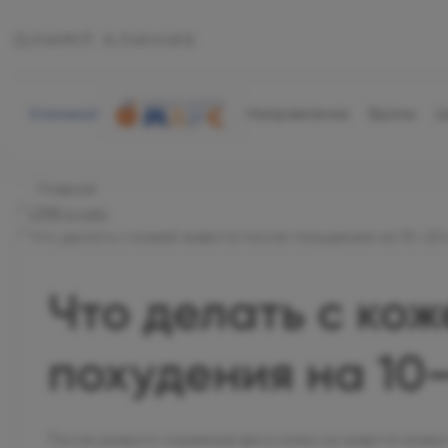
Клиника
Направления
Врачи
Ц
Главная
СМИ о нас
Что делать с кожей живота после похудения на 10–20 
Что делать с ко
похудения на 10
После резкого снижения веса кожа на животе може