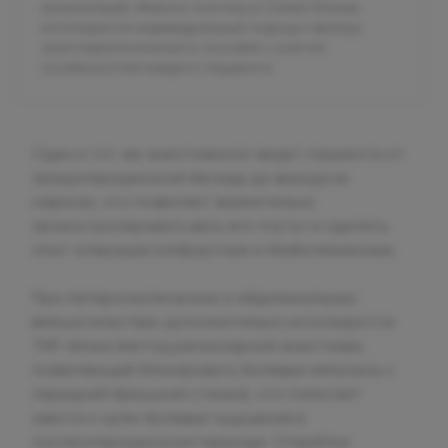
манипуляций. Именно поэтому в Олимп Клиник
используется индивидуальный подход к выбору
анестезиологического пособия с учетом
особенностей каждого пациента.
Один и тот же анестезиолог ведет пациента от
предоперационной беседы до выхода из
наркоза, что позволяет внимательно
проконтролировать весь его «путь» и сделать
опыт операции комфортным и безболезненным.
При лапароскопических и абдоминальных
вмешательствах дополнительно используются
ТАP-блоки (метод регионарной анестезии,
позволяющий блокировать болевые импульсы с
передней брюшной стенки), что помогает
свести к нулю болевые ощущения в
послеоперационном периоде. Оперблок