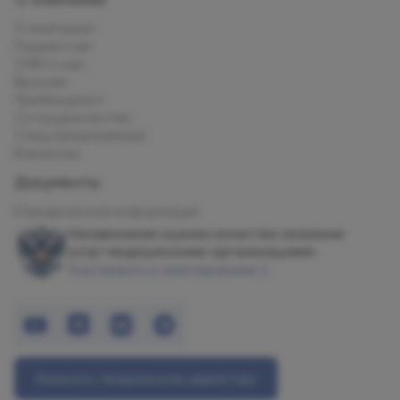
О компании
Пациентам
СМИ о нас
Врачам
Прейскурант
Сотрудничество
Спец.предложения
Вакансии
Документы
Юридическая информация
Независимая оценка качества оказания
услуг медицинскими организациями
Участвовать в анкетировании
Написать генеральному директору