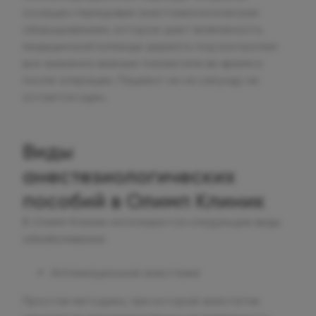
оснащен передовым анестезиологическим
оборудованием, которое дает возможность
медицинской команде держать под контролем
все жизненно важные показатели во время и
после операции. Пациент ни на секунду не
остается один.
Виды
анестезиологических
пособий в Олимп Клиник
В Олимп Клиник используются следующие виды
обезболивания:
Аппликационная анестезия
Простая методика, при которой анестетик