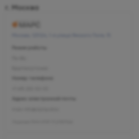
г. Москва
Москва, 125124, 1-я улица Ямского Поля, 15
Режим работы
Пн-Вс
Круглосуточно
Номер телефона
+7 495 255-50-03
Адрес электронной почты
mars-info@olymp.clinic
Лицензия Л041-01137-77_01307066