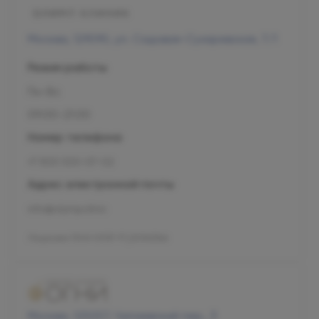
Москва, 129090, ул. Садовая-Сухаревская, 7/1
Режим работы
Пн-Вс
09:00-21:00
Номер телефона
+7 800 500-07-02
Адрес электронной почты
info@olymp.clinic
Лицензия Л041-01137-77_00343346
Москва, 125057, Чапаевский пер., 3