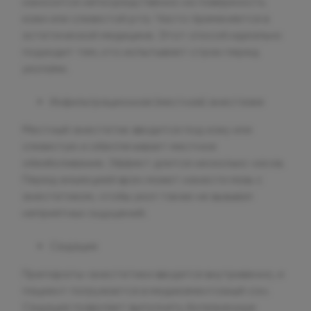
наносится непосредственно на поверхность
кожи или слизистой рта. Часто применяется в
эстетической медицине. Этот способ идеально
подходит тем, кто испытывает страх перед
уколами.
Инфильтрационная (местная) анестезия
Местный анестетик вводится под кожу или
слизистую и обеспечивает местное
обезболивание. Эффект длится несколько часов.
Перед инъекцией врач может нанести мазь с
анестетиком, чтобы укол также не вызывал
неприятных ощущений.
Седация
Препараты-анестетики вводятся внутривенно, и
пациент погружается в медикаментозный сон.
Седация позволяет выполнять болезненные