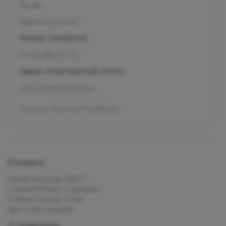
Пн-Вс
Круглосуточно
Номер телефона
+7 495 255-50-03
Адрес электронной почты
mars.kids@olymp.clinic
Лицензия Л041-01137-77_01307066
Клиника
Олимп Клиник МАРС
Олимп Клиник Садовая
Олимп Клиник Огни
Детская клиника
О компании