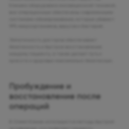
Клиника оборудована инновационной техникой,
все операционные обеспечены современными
системами обеззараживания, которые убивают
99% микроорганизмов, вирусов и бактерий.
Эмпатичность докторов обеспечивает
безопасность и быстрое восстановление
каждому пациенту, а также делает путь к
красоте и здоровью максимально безопасным.
Пробуждение и
восстановление после
операций
В Олимп Клиник используются методы быстрой
активизации, что позволяет пациенту