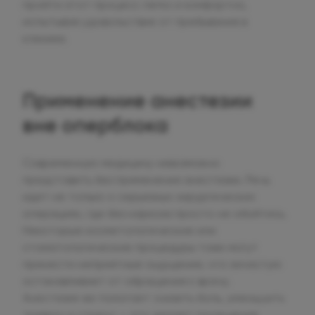
пройти этот процесс легко и комфортно,
испытывая удовольствие от пребывания в
клинике.
Применение анестезии
вне оперблока
Современную медицину невозможно
представить без применения анестезии. Речь
идет не только о серьезных хирургических
операциях, где без наркоза просто не обойтись.
Некоторые косметологические или
стоматологические процедуры тоже могут
принести неприятные ощущения, что зачастую
останавливает от обращения к врачу.
Анестезия же помогает снизить боль, уменьшить
тревогу и стресс — это делает посещение