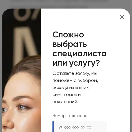
клиники максимально комфортным.
ОАРИТ (Отделение
Сложно
анестезиологии,
выбрать
специалиста
реанимации и
или услугу?
интенсивной терапии)
Оставьте заявку, мы
Для Олимп Клиник безопасность пациентов
поможем с выбором,
является первым приоритетом. Как и все наши
исходя из ваших
врачи, команда анестезиологов-
симптомов и
реаниматологов обладает высочайшим уровнем
пожеланий.
экспертизы и опыта.
Номер телефона
Анестезия может вызывать беспокойство у
некоторых пациентов. Поэтому перед каждой