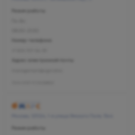
Режим работы
Пн-Вс
08:00-21:00
Номер телефона
+7 800 707-54-39
Адрес электронной почты
management@ogni.clinic
Л041-01137-77/00328923
Москва, 125124, 1-я улица Ямского Поля, 15к4
Режим работы