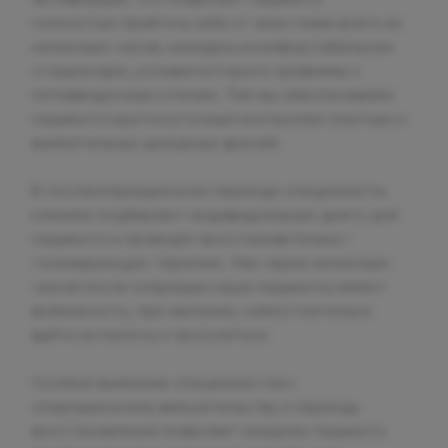
полностью прийти в себя от анестезии всего за
несколько часов, находясь в комфортабельном
стационаре, условия которого сравнимы с
пятизвездочным отелем. Там мы обеспечиваем
пациента круглосуточным контролем опытных и
внимательных дежурных врачей.
В послеоперационном периоде специалисты
клиники подбирают индивидуальную диету для
пациента и проводят восстановительно-
тонизирующую терапию. Уже через несколько
часов после операции наши пациенты имеют
возможность, при желании, самостоятельно
выйти из палаты и прогуляться.
Особое внимание специалистов к
операционному вмешательству и периоду
восстановления позволяет каждому пациенту