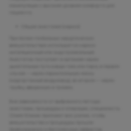
манипуляции с высоким уровнем комфорта для
пациента.
Общая анестезия (наркоз)
При более глобальных хирургических
вмешательствах используется наркоз:
ингаляционный или эндотрахеальный.
Анестетик поступает в организм через
дыхательные пути в виде газа или пара; в первом
случае – через ларингеальную маску
(надгортанный воздуховод), во втором — через
трубку, введенную в трахею.
Вне зависимости от выбранного метода
анестезии, процедуры и операции, специалисты
Олимп Клиник приложат все усилия, чтобы
вмешательства и процедуры прошли
безболезненно и без побочных эффектов.