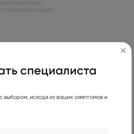
ч воссоздаст вашу
ит уникальность ваших
ать специалиста
 с выбором, исходя из ваших симптомов и