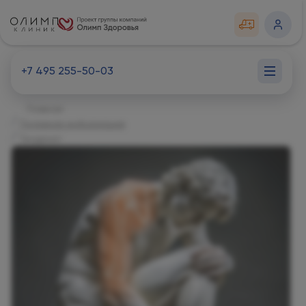
+7 495 255-50-03
Главная
Полезная информация
Тендинит