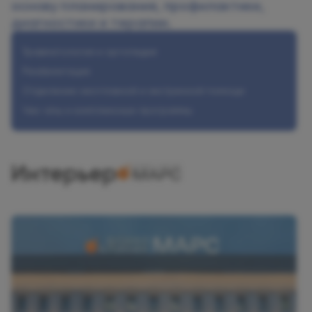
основу планирования, профилактики,
диагностики и терапии.
Травматология и ортопедия
Реабилитация
Отделение неотложной и экстренной помощи
Чек-апы и комплексные программы
Интерьер