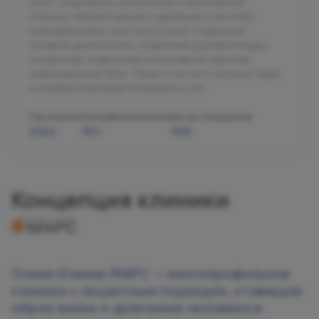
пункт, отделение экстренной и неотложной
помощи, амбулаторное отделение с многими
направлениями, круглосуточное отделение
лучевой диагностики, отделение реабилитации,
стационар, отделение интенсивной терапии,
операционный блок. Также у нас есть уютное кафе
и комфортабельный конференц-зал.
Год открытия
Направлений работы
Кол-во сотрудников
2024
50+
300
Концепция клиники
Олимп Клиник МАРС — многопрофильная
клиника с акцентным подходом, ставящая
образ жизни и увлечения человека в