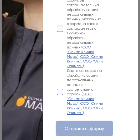
форму, вы
соглашаетесь на
обработку ваших
персональных
данных, указанных
в форме, а также
соглашаетесь с
Политикой
обработки
персональных
данных (
ООО
"Олимп Клиник
Марс"
,
ООО "Олимп
Клиник"
,
ООО "Огни
Олимпа"
)
Даете согласие на
обработку ваших
персональных
данных в
соответствии с
формой (
ООО
"Олимп Клиник
Марс"
,
ООО "Олимп
Клиник"
,
ООО "Огни
Олимпа"
)
Отправить форму