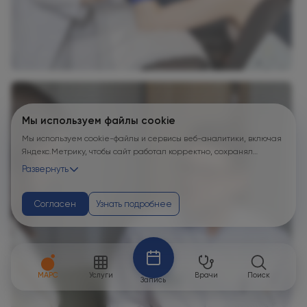
Мы используем файлы cookie
Мы используем cookie-файлы и сервисы веб-аналитики, включая
Яндекс.Метрику, чтобы сайт работал корректно, сохранял
пользовательские настройки, защищал формы от технических
Развернуть
сбоев и недобросовестных действий, анализировал
посещаемость и улуч...
Согласен
Узнать подробнее
МАРС
Услуги
Врачи
Поиск
Запись