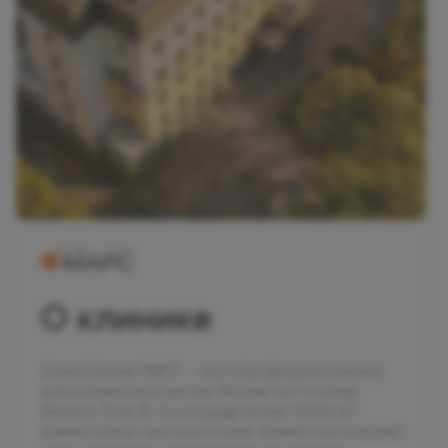
О клинике
Олимп Клиник МАРС — многопрофильная клиника,
расположенная в центре Москвы на 1-й улице
Ямского Поля 15. На площади более 10000 м2
разместились: круглосуточный травматологический